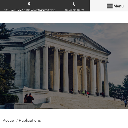
Menu
12, rue d'Italie 13100 AIX-EN-PROVENCE
04.42.38.87.71
Accueil
/
Publications