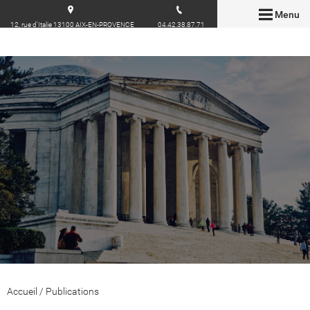
Menu
12, rue d'Italie 13100 AIX-EN-PROVENCE
04.42.38.87.71
Accueil
/
Publications